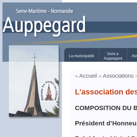
Vivre a
La municipalité
As
Auppegard
»
Accueil
»
Associations
L'association d
COMPOSITION DU 
Président d’Honneu