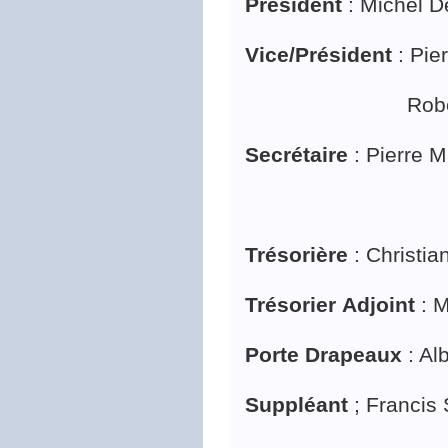
Président
: Michel D
Vice/Président
: Pie
Robert Hi
Secrétaire
: Pierre 
Trésorière
: Christia
Trésorier Adjoint
: 
Porte Drapeaux
: Al
Suppléant
; Francis 