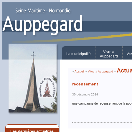
Vivre a
La municipalité
As
Auppegard
Actua
»
Accueil
»
Vivre a Auppegard
»
recensement
30 décembre 2019
une campagne de recensement de la populat
Les dernières actualités