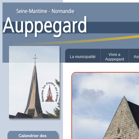
Vivre a
La municipalité
As
Auppegard
Calendrier des